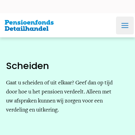
Ga direct naar navigatie
Ga direct naar inhoud
Ga direct naar footer
Werknemer
Werkgever &
Veel gezocht
Administratiekantoor
betaaldata
inloggen
adreswijziging
jaaropgave
Scheiden
Gaat u scheiden of uit elkaar? Geef dan op tijd
door hoe u het pensioen verdeelt. Alleen met
uw afspraken kunnen wij zorgen voor een
verdeling en uitkering.