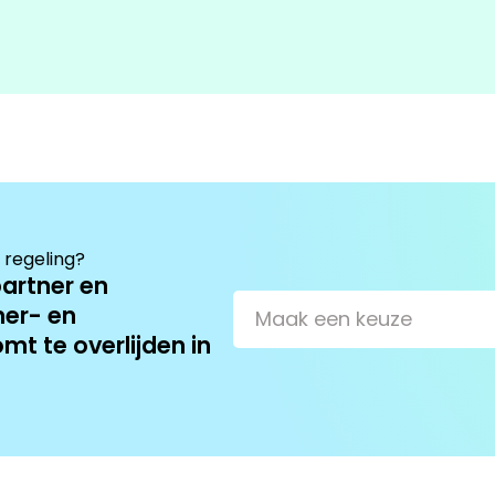
 regeling?
artner en
ner- en
Maak een keuze
mt te overlijden in