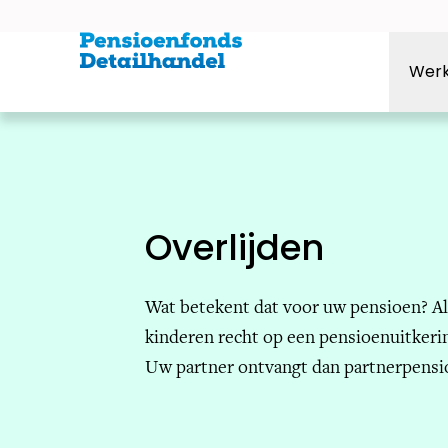
Ga direct naar navigatie
Ga direct naar inhoud
Ga direct naar footer
Wer
Overlijden
Wat betekent dat voor uw pensioen? Al
kinderen recht op een pensioenuitkeri
Uw partner ontvangt dan partnerpensi