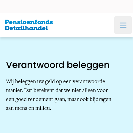
Ga direct naar navigatie
Ga direct naar inhoud
Ga direct naar footer
Werkgever &
Administratiekantoor
Veel gezocht
Gepensioneerde
Premies
Jaarverslag
Bestuur
Verantwoord beleggen
Wij beleggen uw geld op een verantwoorde
manier. Dat betekent dat we niet alleen voor
een goed rendement gaan, maar ook bijdragen
aan mens en milieu.