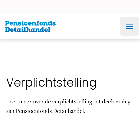
Ga direct naar navigatie
Ga direct naar inhoud
Ga direct naar footer
Werkgever &
Administratiekantoor
Veel gezocht
Gepensioneerde
Premies
Jaarverslag
Bestuur
Verplichtstelling
Lees meer over de verplichtstelling tot deelneming
aan Pensioenfonds Detailhandel.